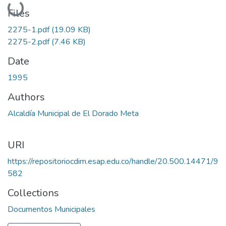
Loading...
Files
2275-1.pdf
(19.09 KB)
2275-2.pdf
(7.46 KB)
Date
1995
Authors
Alcaldía Municipal de El Dorado Meta
URI
https://repositoriocdim.esap.edu.co/handle/20.500.14471/9
582
Collections
Documentos Municipales