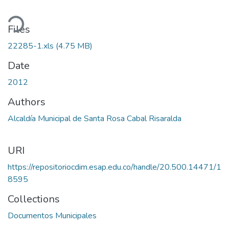
ding...
Files
22285-1.xls
(4.75 MB)
Date
2012
Authors
Alcaldía Municipal de Santa Rosa Cabal Risaralda
URI
https://repositoriocdim.esap.edu.co/handle/20.500.14471/1
8595
Collections
Documentos Municipales