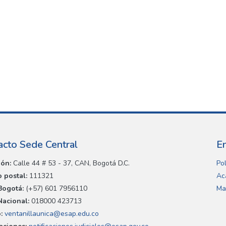
acto Sede Central
E
ión:
Calle 44 # 53 - 37, CAN, Bogotá D.C.
Pol
 postal:
111321
Ac
Bogotá:
(+57) 601 7956110
Ma
Nacional:
018000 423713
:
ventanillaunica@esap.edu.co