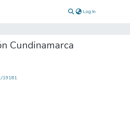
(current)
Log In
cón Cundinamarca
71/19181