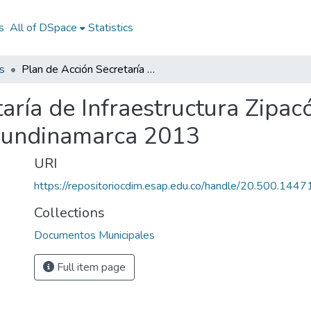
s
All of DSpace
Statistics
s
Plan de Acción Secretaría de Infraestructura Zipacón Cundinamarca 2013: PASI Zipacón Cundinamarca 2013
taría de Infraestructura Zipa
Cundinamarca 2013
URI
https://repositoriocdim.esap.edu.co/handle/20.500.144
Collections
Documentos Municipales
Full item page