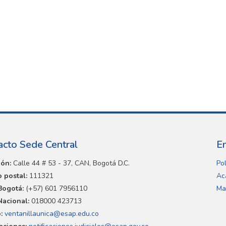
acto Sede Central
E
ión:
Calle 44 # 53 - 37, CAN, Bogotá D.C.
Pol
 postal:
111321
Ac
Bogotá:
(+57) 601 7956110
Ma
Nacional:
018000 423713
:
ventanillaunica@esap.edu.co