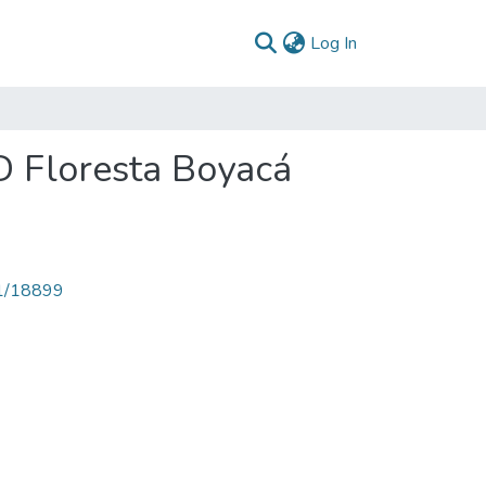
(current)
Log In
D Floresta Boyacá
71/18899