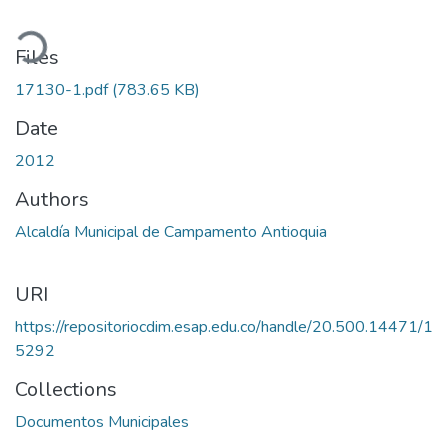
ading...
Files
17130-1.pdf
(783.65 KB)
Date
2012
Authors
Alcaldía Municipal de Campamento Antioquia
URI
https://repositoriocdim.esap.edu.co/handle/20.500.14471/1
5292
Collections
Documentos Municipales