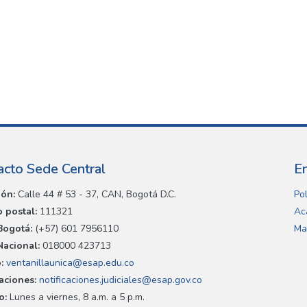
acto Sede Central
E
ión:
Calle 44 # 53 - 37, CAN, Bogotá D.C.
Pol
 postal:
111321
Ac
Bogotá:
(+57) 601 7956110
Ma
Nacional:
018000 423713
:
ventanillaunica@esap.edu.co
caciones:
notificaciones.judiciales@esap.gov.co
o:
Lunes a viernes, 8 a.m. a 5 p.m.