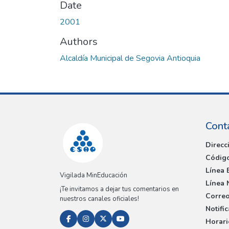
Date
2001
Authors
Alcaldía Municipal de Segovia Antioquia
Cont
Direcc
Código
Línea 
Vigilada MinEducación
Línea 
¡Te invitamos a dejar tus comentarios en
Correo
nuestros canales oficiales!
Notifi
Horari