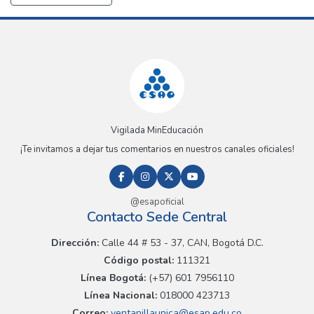
Vigilada MinEducación
¡Te invitamos a dejar tus comentarios en nuestros canales oficiales!
@esapoficial
Contacto Sede Central
Dirección:
Calle 44 # 53 - 37, CAN, Bogotá D.C.
Código postal:
111321
Línea Bogotá:
(+57) 601 7956110
Línea Nacional:
018000 423713
Correo:
ventanillaunica@esap.edu.co