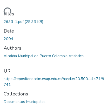
oading...
Files
2633-1.pdf
(28.33 KB)
Date
2004
Authors
Alcaldía Municipal de Puerto Colombia Atlántico
URI
https://repositoriocdim.esap.edu.co/handle/20.500.14471/9
741
Collections
Documentos Municipales