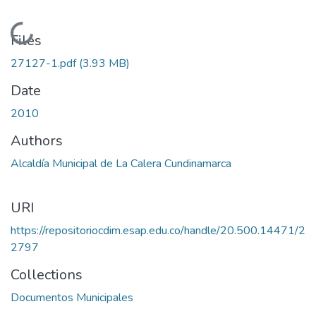
Loading...
Files
27127-1.pdf
(3.93 MB)
Date
2010
Authors
Alcaldía Municipal de La Calera Cundinamarca
URI
https://repositoriocdim.esap.edu.co/handle/20.500.14471/2
2797
Collections
Documentos Municipales