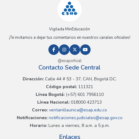
Vigilada MinEducación
¡Te invitamos a dejar tus comentarios en nuestros canales oficiales!
@esapoficial
Contacto Sede Central
Dirección:
Calle 44 # 53 - 37, CAN, Bogotá D.C.
Código postal:
111321
Línea Bogotá:
(+57) 601 7956110
Línea Nacional:
018000 423713
Correo:
ventanillaunica@esap.edu.co
Notificaciones:
notificaciones.judiciales@esap.gov.co
Horario:
Lunes a viernes, 8 a.m. a 5 p.m.
Enlaces