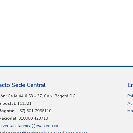
acto Sede Central
E
ión:
Calle 44 # 53 - 37, CAN, Bogotá D.C.
Pol
 postal:
111321
Ac
Bogotá:
(+57) 601 7956110
Ma
Nacional:
018000 423713
:
ventanillaunica@esap.edu.co