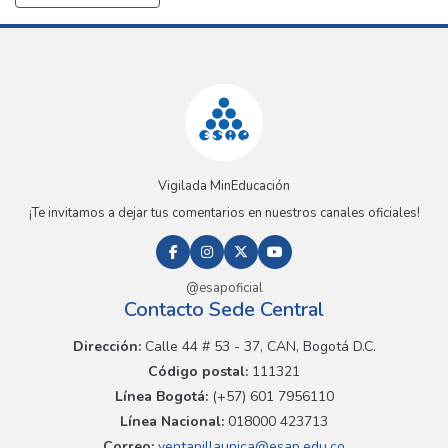
Vigilada MinEducación
¡Te invitamos a dejar tus comentarios en nuestros canales oficiales!
@esapoficial
Contacto Sede Central
Dirección:
Calle 44 # 53 - 37, CAN, Bogotá D.C.
Código postal:
111321
Línea Bogotá:
(+57) 601 7956110
Línea Nacional:
018000 423713
Correo:
ventanillaunica@esap.edu.co