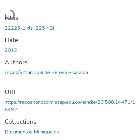
Loading...
Files
22223-1.xls
(225 KB)
Date
2012
Authors
Alcaldía Municipal de Pereira Risaralda
URI
https://repositoriocdim.esap.edu.co/handle/20.500.14471/1
8492
Collections
Documentos Municipales