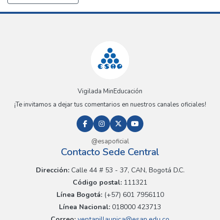
Vigilada MinEducación
¡Te invitamos a dejar tus comentarios en nuestros canales oficiales!
@esapoficial
Contacto Sede Central
Dirección:
Calle 44 # 53 - 37, CAN, Bogotá D.C.
Código postal:
111321
Línea Bogotá:
(+57) 601 7956110
Línea Nacional:
018000 423713
Correo:
ventanillaunica@esap.edu.co