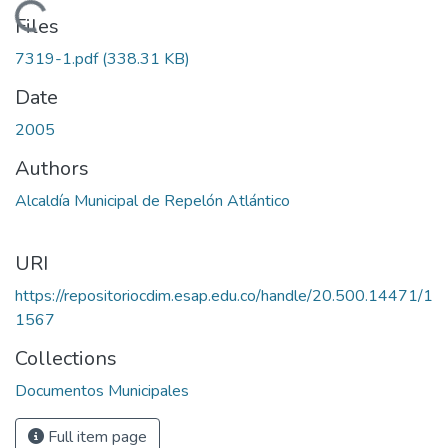
Loading...
Files
7319-1.pdf
(338.31 KB)
Date
2005
Authors
Alcaldía Municipal de Repelón Atlántico
URI
https://repositoriocdim.esap.edu.co/handle/20.500.14471/1
1567
Collections
Documentos Municipales
Full item page