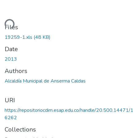
ding...
Files
19259-1.xls
(48 KB)
Date
2013
Authors
Alcaldía Municipal de Anserma Caldas
URI
https://repositoriocdim.esap.edu.co/handle/20.500.14471/1
6262
Collections