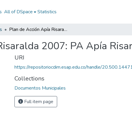
s
All of DSpace
Statistics
s
Plan de Acción Apía Risaralda 2007: PA Apía Risaralda 2007
Risaralda 2007: PA Apía Risa
URI
https://repositoriocdim.esap.edu.co/handle/20.500.144
Collections
Documentos Municipales
Full item page