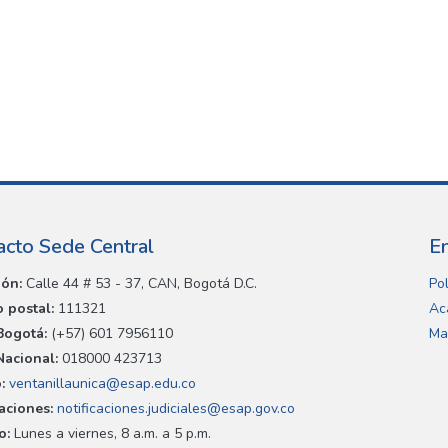
acto Sede Central
E
ión:
Calle 44 # 53 - 37, CAN, Bogotá D.C.
Pol
 postal:
111321
Ac
Bogotá:
(+57) 601 7956110
Ma
Nacional:
018000 423713
:
ventanillaunica@esap.edu.co
caciones:
notificaciones.judiciales@esap.gov.co
o:
Lunes a viernes, 8 a.m. a 5 p.m.