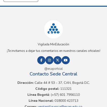
Vigilada MinEducación
¡Te invitamos a dejar tus comentarios en nuestros canales oficiales!
@esapoficial
Contacto Sede Central
Dirección:
Calle 44 # 53 - 37, CAN, Bogotá D.C.
Código postal:
111321
Línea Bogotá:
(+57) 601 7956110
Línea Nacional:
018000 423713
Correo:
ventanillaunica@esap.edu.co