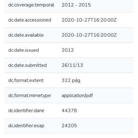
dc.coverage.temporal
2012 - 2015
dc.date.accessioned
2020-10-27T16:20:00Z
dc.date.available
2020-10-27T16:20:00Z
dc.date.issued
2012
dc.date.submitted
26/11/13
dc.format.extent
322 pág.
dc.format.mimetype
application/pdf
dc.identifier.dane
44378
dc.identifier.esap
24205