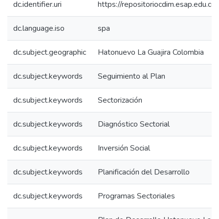
dc.identifier.uri
https://repositoriocdim.esap.edu.
dc.language.iso
spa
dc.subject.geographic
Hatonuevo La Guajira Colombia
dc.subject.keywords
Seguimiento al Plan
dc.subject.keywords
Sectorización
dc.subject.keywords
Diagnóstico Sectorial
dc.subject.keywords
Inversión Social
dc.subject.keywords
Planificación del Desarrollo
dc.subject.keywords
Programas Sectoriales