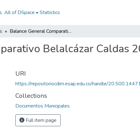
s
All of DSpace
Statistics
s
Balance General Comparativo Belalcázar Caldas 2010: BGC Belalcázar Caldas 2010
arativo Belalcázar Caldas 2
URI
https://repositoriocdim.esap.edu.co/handle/20.500.144
Collections
Documentos Municipales
Full item page