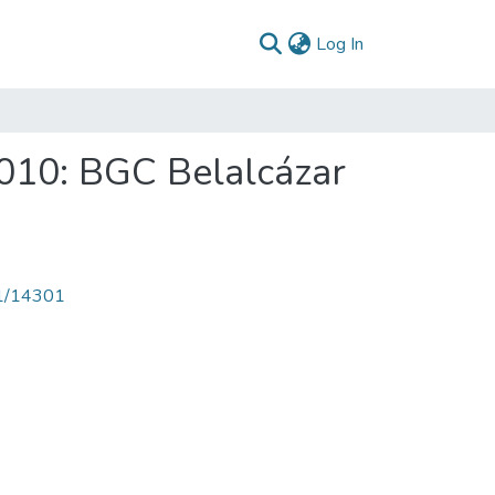
(current)
Log In
010: BGC Belalcázar
71/14301