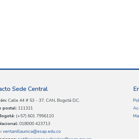
acto Sede Central
E
ión:
Calle 44 # 53 - 37, CAN, Bogotá D.C.
Pol
 postal:
111321
Ac
Bogotá:
(+57) 601 7956110
Ma
Nacional:
018000 423713
:
ventanillaunica@esap.edu.co