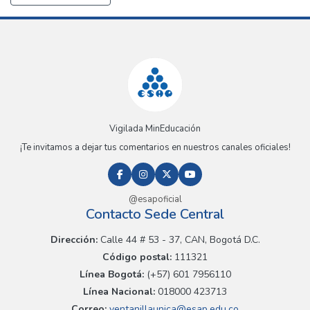
Vigilada MinEducación
¡Te invitamos a dejar tus comentarios en nuestros canales oficiales!
@esapoficial
Contacto Sede Central
Dirección:
Calle 44 # 53 - 37, CAN, Bogotá D.C.
Código postal:
111321
Línea Bogotá:
(+57) 601 7956110
Línea Nacional:
018000 423713
Correo:
ventanillaunica@esap.edu.co