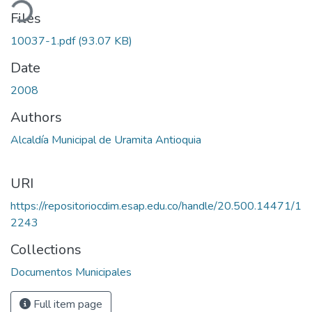
ding...
Files
10037-1.pdf
(93.07 KB)
Date
2008
Authors
Alcaldía Municipal de Uramita Antioquia
URI
https://repositoriocdim.esap.edu.co/handle/20.500.14471/1
2243
Collections
Documentos Municipales
Full item page