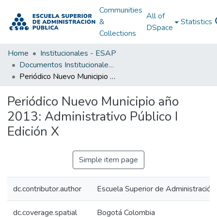
Communities
All of
&
Statistics
DSpace
Collections
Home
Institucionales - ESAP
Documentos Institucionales - ESAP
Periódico Nuevo Municipio año 2013: Administrativo Público I Edición X
Periódico Nuevo Municipio año
2013: Administrativo Público I
Edición X
Simple item page
dc.contributor.author
Escuela Superior de Administració
dc.coverage.spatial
Bogotá Colombia