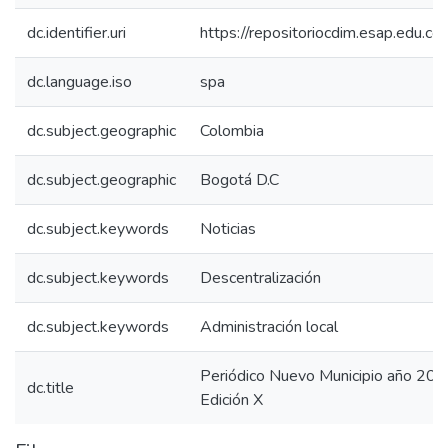
dc.identifier.uri
https://repositoriocdim.esap.edu.
dc.language.iso
spa
dc.subject.geographic
Colombia
dc.subject.geographic
Bogotá D.C
dc.subject.keywords
Noticias
dc.subject.keywords
Descentralización
dc.subject.keywords
Administración local
Periódico Nuevo Municipio año 2013
dc.title
Edición X