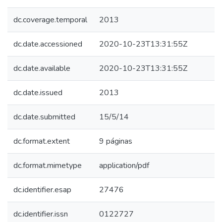
dc.coverage.temporal
2013
dc.date.accessioned
2020-10-23T13:31:55Z
dc.date.available
2020-10-23T13:31:55Z
dc.date.issued
2013
dc.date.submitted
15/5/14
dc.format.extent
9 páginas
dc.format.mimetype
application/pdf
dc.identifier.esap
27476
dc.identifier.issn
0122727