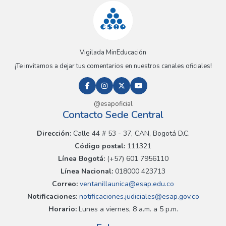
Vigilada MinEducación
¡Te invitamos a dejar tus comentarios en nuestros canales oficiales!
@esapoficial
Contacto Sede Central
Dirección:
Calle 44 # 53 - 37, CAN, Bogotá D.C.
Código postal:
111321
Línea Bogotá:
(+57) 601 7956110
Línea Nacional:
018000 423713
Correo:
ventanillaunica@esap.edu.co
Notificaciones:
notificaciones.judiciales@esap.gov.co
Horario:
Lunes a viernes, 8 a.m. a 5 p.m.