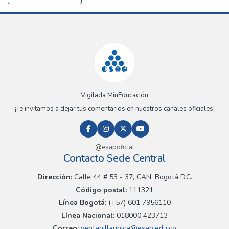
Vigilada MinEducación
¡Te invitamos a dejar tus comentarios en nuestros canales oficiales!
@esapoficial
Contacto Sede Central
Dirección:
Calle 44 # 53 - 37, CAN, Bogotá D.C.
Código postal:
111321
Línea Bogotá:
(+57) 601 7956110
Línea Nacional:
018000 423713
Correo:
ventanillaunica@esap.edu.co