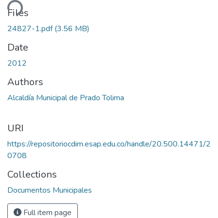
ding...
Files
24827-1.pdf
(3.56 MB)
Date
2012
Authors
Alcaldía Municipal de Prado Tolima
URI
https://repositoriocdim.esap.edu.co/handle/20.500.14471/2
0708
Collections
Documentos Municipales
Full item page