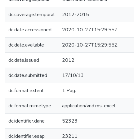
dc.coverage.temporal
2012-2015
dc.date.accessioned
2020-10-27T15:29:55Z
dc.date.available
2020-10-27T15:29:55Z
dc.date.issued
2012
dc.date.submitted
17/10/13
dc.format.extent
1 Pag.
dc.format.mimetype
application/vnd.ms-excel
dc.identifier.dane
52323
dc.identifier.esap
23211