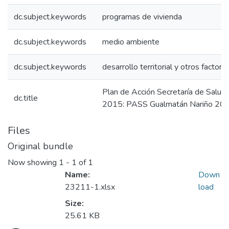
dc.subject.keywords
programas de vivienda
dc.subject.keywords
medio ambiente
dc.subject.keywords
desarrollo territorial y otros factore
Plan de Acción Secretaría de Salu
dc.title
2015: PASS Gualmatán Nariño 2
Files
Original bundle
Now showing
1 - 1 of 1
Name:
Down
23211-1.xlsx
load
Size:
25.61 KB