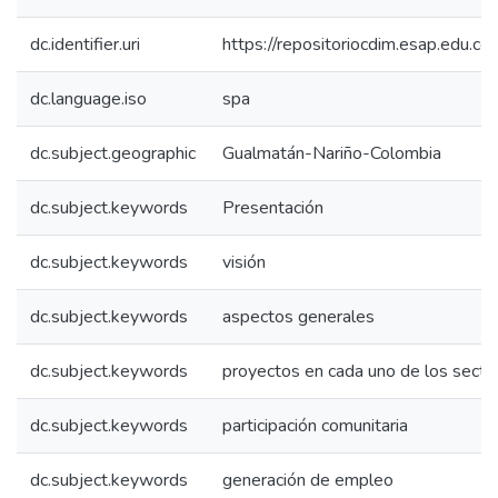
dc.identifier.uri
https://repositoriocdim.esap.edu.
dc.language.iso
spa
dc.subject.geographic
Gualmatán-Nariño-Colombia
dc.subject.keywords
Presentación
dc.subject.keywords
visión
dc.subject.keywords
aspectos generales
dc.subject.keywords
proyectos en cada uno de los secto
dc.subject.keywords
participación comunitaria
dc.subject.keywords
generación de empleo