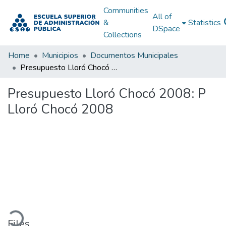
Communities
All of
&
Statistics
DSpace
Collections
Home
Municipios
Documentos Municipales
Presupuesto Lloró Chocó 2008: P Lloró Chocó 2008
Presupuesto Lloró Chocó 2008: P
Lloró Chocó 2008
ading...
Files