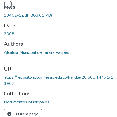
Loading...
Files
13402-1.pdf
(883.61 KB)
Date
2008
Authors
Alcaldía Municipal de Taraira Vaupés
URI
https://repositoriocdim.esap.edu.co/handle/20.500.14471/1
3907
Collections
Documentos Municipales
Full item page