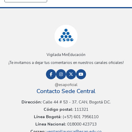
Vigilada MinEducación
¡Te invitamos a dejar tus comentarios en nuestros canales oficiales!
@esapoficial
Contacto Sede Central
Dirección:
Calle 44 # 53 - 37, CAN, Bogotá D.C.
Código postal:
111321
Línea Bogotá:
(+57) 601 7956110
Línea Nacional:
018000 423713
Correo:
ventanillaunica@esap.edu.co