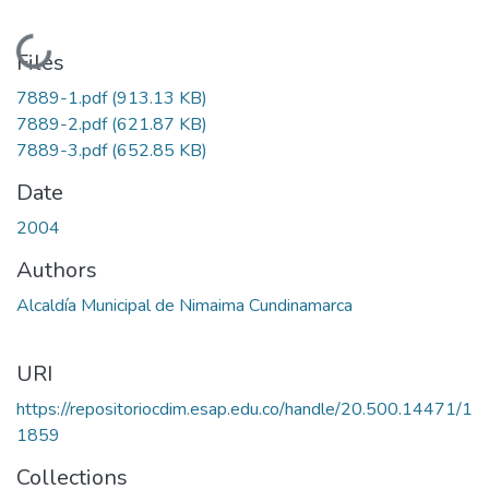
Loading...
Files
7889-1.pdf
(913.13 KB)
7889-2.pdf
(621.87 KB)
7889-3.pdf
(652.85 KB)
Date
2004
Authors
Alcaldía Municipal de Nimaima Cundinamarca
URI
https://repositoriocdim.esap.edu.co/handle/20.500.14471/1
1859
Collections