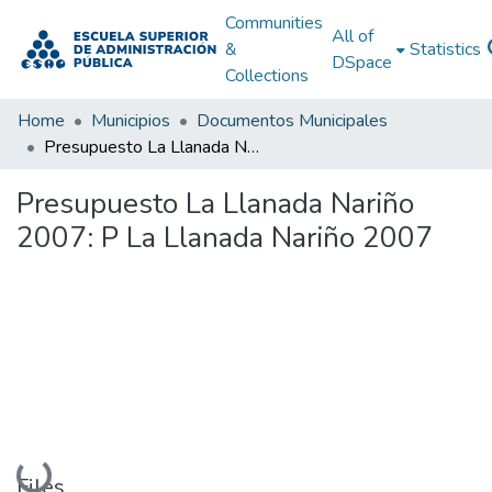
Communities
All of
&
Statistics
DSpace
Collections
Home
Municipios
Documentos Municipales
Presupuesto La Llanada Nariño 2007: P La Llanada Nariño 2007
Presupuesto La Llanada Nariño
2007: P La Llanada Nariño 2007
Loading...
Files