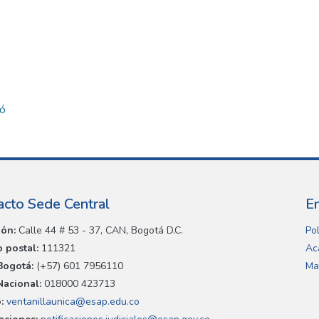
có
acto Sede Central
E
ión:
Calle 44 # 53 - 37, CAN, Bogotá D.C.
Pol
 postal:
111321
Ac
Bogotá:
(+57) 601 7956110
Ma
Nacional:
018000 423713
:
ventanillaunica@esap.edu.co