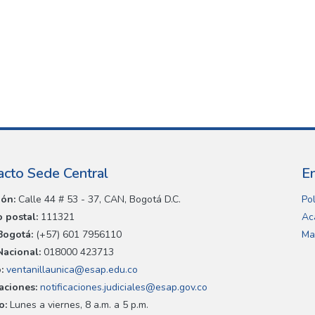
acto Sede Central
E
ión:
Calle 44 # 53 - 37, CAN, Bogotá D.C.
Pol
 postal:
111321
Ac
Bogotá:
(+57) 601 7956110
Ma
Nacional:
018000 423713
:
ventanillaunica@esap.edu.co
caciones:
notificaciones.judiciales@esap.gov.co
o:
Lunes a viernes, 8 a.m. a 5 p.m.