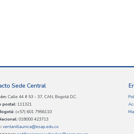
acto Sede Central
E
ión:
Calle 44 # 53 - 37, CAN, Bogotá D.C.
Pol
 postal:
111321
Ac
Bogotá:
(+57) 601 7956110
Ma
Nacional:
018000 423713
:
ventanillaunica@esap.edu.co