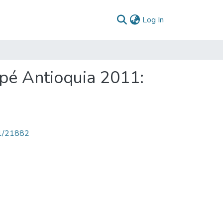
(current)
Log In
apé Antioquia 2011:
71/21882