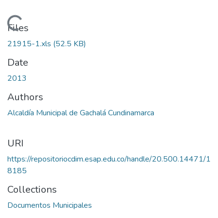
Loading...
Files
21915-1.xls
(52.5 KB)
Date
2013
Authors
Alcaldía Municipal de Gachalá Cundinamarca
URI
https://repositoriocdim.esap.edu.co/handle/20.500.14471/1
8185
Collections
Documentos Municipales