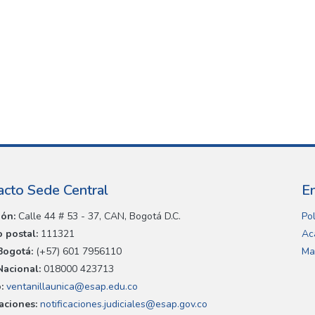
acto Sede Central
E
ión:
Calle 44 # 53 - 37, CAN, Bogotá D.C.
Pol
 postal:
111321
Ac
Bogotá:
(+57) 601 7956110
Ma
Nacional:
018000 423713
:
ventanillaunica@esap.edu.co
caciones:
notificaciones.judiciales@esap.gov.co