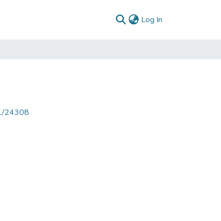
(current)
Log In
71/24308