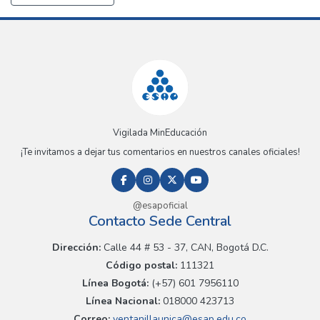
Vigilada MinEducación
¡Te invitamos a dejar tus comentarios en nuestros canales oficiales!
@esapoficial
Contacto Sede Central
Dirección:
Calle 44 # 53 - 37, CAN, Bogotá D.C.
Código postal:
111321
Línea Bogotá:
(+57) 601 7956110
Línea Nacional:
018000 423713
Correo:
ventanillaunica@esap.edu.co