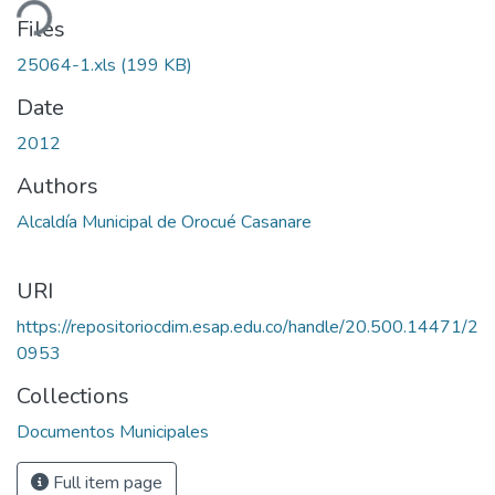
ding...
Files
25064-1.xls
(199 KB)
Date
2012
Authors
Alcaldía Municipal de Orocué Casanare
URI
https://repositoriocdim.esap.edu.co/handle/20.500.14471/2
0953
Collections
Documentos Municipales
Full item page