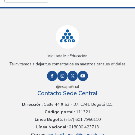
Vigilada MinEducación
¡Te invitamos a dejar tus comentarios en nuestros canales oficiales!
@esapoficial
Contacto Sede Central
Dirección:
Calle 44 # 53 - 37, CAN, Bogotá D.C.
Código postal:
111321
Línea Bogotá:
(+57) 601 7956110
Línea Nacional:
018000 423713
Correo:
ventanillaunica@esap.edu.co