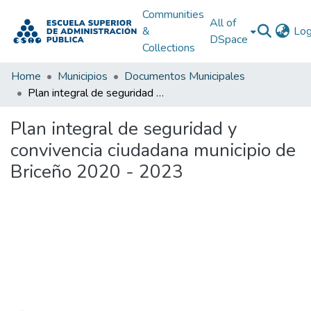
Communities
All of
&
Log
DSpace
Collections
Home
Municipios
Documentos Municipales
Plan integral de seguridad y convivencia ciudadana municipio de Briceño 2020 - 2023
Plan integral de seguridad y
convivencia ciudadana municipio de
Briceño 2020 - 2023
Loading...