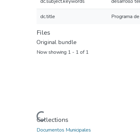
dc.subject.keywords
desarrollo ter
dc.title
Programa de 
Files
Original bundle
Now showing
1 - 1 of 1
Loading...
Collections
Documentos Municipales