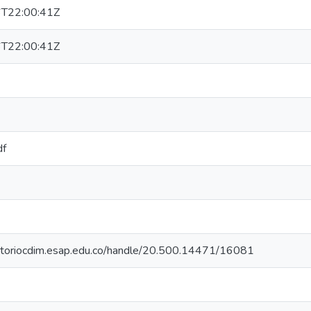
T22:00:41Z
T22:00:41Z
df
sitoriocdim.esap.edu.co/handle/20.500.14471/16081