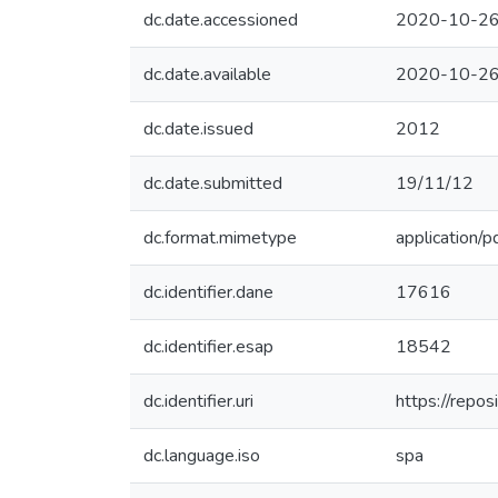
dc.date.accessioned
2020-10-26
dc.date.available
2020-10-26
dc.date.issued
2012
dc.date.submitted
19/11/12
dc.format.mimetype
application/p
dc.identifier.dane
17616
dc.identifier.esap
18542
dc.identifier.uri
https://repo
dc.language.iso
spa