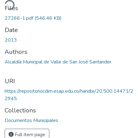
ding...
Files
27266-1.pdf
(546.46 KB)
Date
2013
Authors
Alcaldía Municipal de Valle de San José Santander
URI
https://repositoriocdim.esap.edu.co/handle/20.500.14471/2
2945
Collections
Documentos Municipales
Full item page