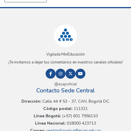
Vigilada MinEducación
¡Te invitamos a dejar tus comentarios en nuestros canales oficiales!
@esapoficial
Contacto Sede Central
Dirección:
Calle 44 # 53 - 37, CAN, Bogotá D.C.
Código postal:
111321
Línea Bogotá:
(+57) 601 7956110
Línea Nacional:
018000 423713
Correo:
ventanillaunica@esap.edu.co