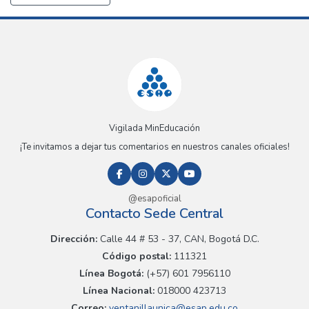
Vigilada MinEducación
¡Te invitamos a dejar tus comentarios en nuestros canales oficiales!
@esapoficial
Contacto Sede Central
Dirección:
Calle 44 # 53 - 37, CAN, Bogotá D.C.
Código postal:
111321
Línea Bogotá:
(+57) 601 7956110
Línea Nacional:
018000 423713
Correo:
ventanillaunica@esap.edu.co