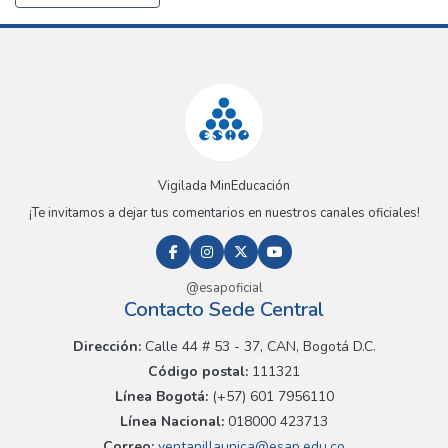
Vigilada MinEducación
¡Te invitamos a dejar tus comentarios en nuestros canales oficiales!
@esapoficial
Contacto Sede Central
Dirección:
Calle 44 # 53 - 37, CAN, Bogotá D.C.
Código postal:
111321
Línea Bogotá:
(+57) 601 7956110
Línea Nacional:
018000 423713
Correo:
ventanillaunica@esap.edu.co