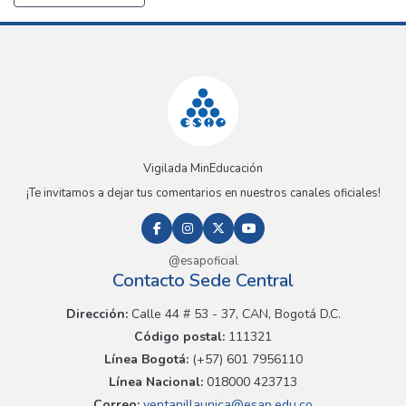
Vigilada MinEducación
¡Te invitamos a dejar tus comentarios en nuestros canales oficiales!
@esapoficial
Contacto Sede Central
Dirección:
Calle 44 # 53 - 37, CAN, Bogotá D.C.
Código postal:
111321
Línea Bogotá:
(+57) 601 7956110
Línea Nacional:
018000 423713
Correo:
ventanillaunica@esap.edu.co