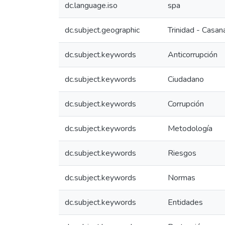
dc.language.iso
spa
dc.subject.geographic
Trinidad - Casan
dc.subject.keywords
Anticorrupción
dc.subject.keywords
Ciudadano
dc.subject.keywords
Corrupción
dc.subject.keywords
Metodología
dc.subject.keywords
Riesgos
dc.subject.keywords
Normas
dc.subject.keywords
Entidades