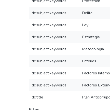
dc.subject.keywords
Protección
dc.subject.keywords
Delito
dc.subject.keywords
Ley
dc.subject.keywords
Estrategia
dc.subject.keywords
Metodología
dc.subject.keywords
Criterios
dc.subject.keywords
Factores Intern
dc.subject.keywords
Factores Extern
dc.title
Plan Anticorrup
Files