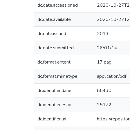
dc.date.accessioned
2020-10-27T2
dc.date.available
2020-10-27T2
dc.date.issued
2013
dc.date.submitted
26/01/14
dc.format.extent
17 pág.
dc.format.mimetype
application/pdf
dc.identifier.dane
85430
dc.identifier.esap
25172
dc.identifier.uri
https://reposit