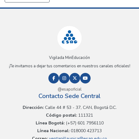
Vigilada MinEducación
¡Te invitamos a dejar tus comentarios en nuestros canales oficiales!
@esapoficial
Contacto Sede Central
Dirección:
Calle 44 # 53 - 37, CAN, Bogotá D.C.
Código postal:
111321
Línea Bogotá:
(+57) 601 7956110
Línea Nacional:
018000 423713
Correo:
ventanillaunica@esap.edu.co