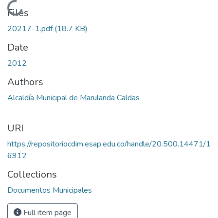
Loading...
Files
20217-1.pdf
(18.7 KB)
Date
2012
Authors
Alcaldía Municipal de Marulanda Caldas
URI
https://repositoriocdim.esap.edu.co/handle/20.500.14471/1
6912
Collections
Documentos Municipales
Full item page