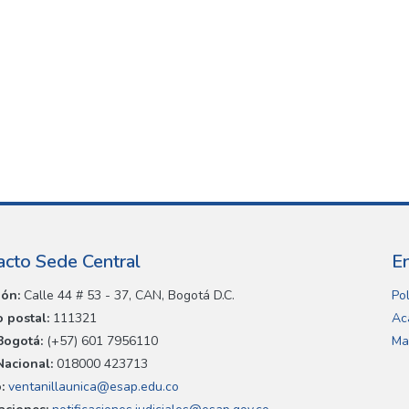
acto Sede Central
E
ión:
Calle 44 # 53 - 37, CAN, Bogotá D.C.
Pol
 postal:
111321
Ac
Bogotá:
(+57) 601 7956110
Ma
Nacional:
018000 423713
:
ventanillaunica@esap.edu.co