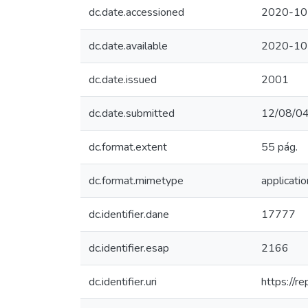
dc.date.accessioned
2020-10
dc.date.available
2020-10
dc.date.issued
2001
dc.date.submitted
12/08/0
dc.format.extent
55 pág.
dc.format.mimetype
applicatio
dc.identifier.dane
17777
dc.identifier.esap
2166
dc.identifier.uri
https://r