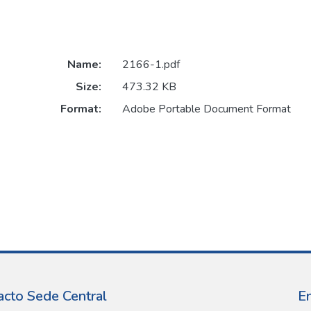
Name:
2166-1.pdf
Size:
473.32 KB
Format:
Adobe Portable Document Format
acto Sede Central
E