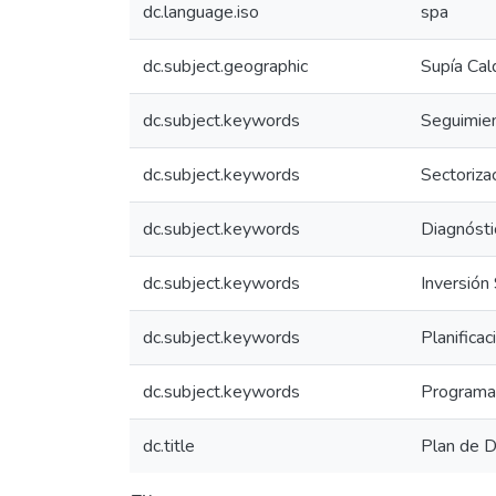
dc.language.iso
spa
dc.subject.geographic
Supía Cal
dc.subject.keywords
Seguimien
dc.subject.keywords
Sectoriza
dc.subject.keywords
Diagnósti
dc.subject.keywords
Inversión 
dc.subject.keywords
Planificac
dc.subject.keywords
Programas
dc.title
Plan de D