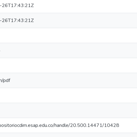
-26T17:43:21Z
-26T17:43:21Z
4
n/pdf
epositoriocdim.esap.edu.co/handle/20.500.14471/10428