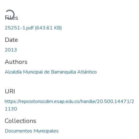
oading...
Files
25251-1.pdf
(643.61 KB)
Date
2013
Authors
Alcaldía Municipal de Barranquilla Atlántico
URI
https://repositoriocdim.esap.edu.co/handle/20.500.14471/2
1130
Collections
Documentos Municipales