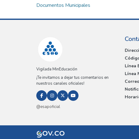
Documentos Municipales
Cont
Direcc
Código
Línea 
Vigilada MinEducación
Línea 
¡Te invitamos a dejar tus comentarios en
Correo
nuestros canales oficiales!
Notifi
Horari
@esapoficial