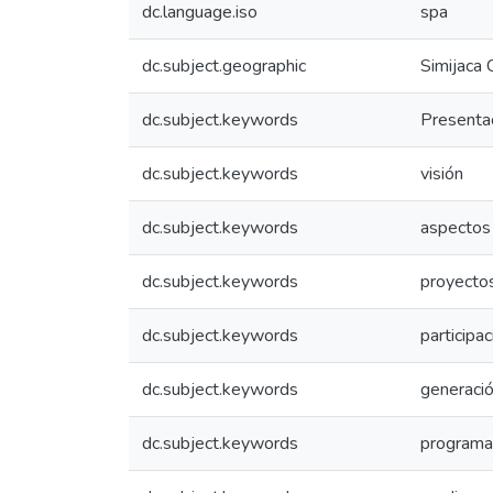
dc.language.iso
spa
dc.subject.geographic
Simijaca 
dc.subject.keywords
Presenta
dc.subject.keywords
visión
dc.subject.keywords
aspectos
dc.subject.keywords
proyectos
dc.subject.keywords
participa
dc.subject.keywords
generaci
dc.subject.keywords
programa