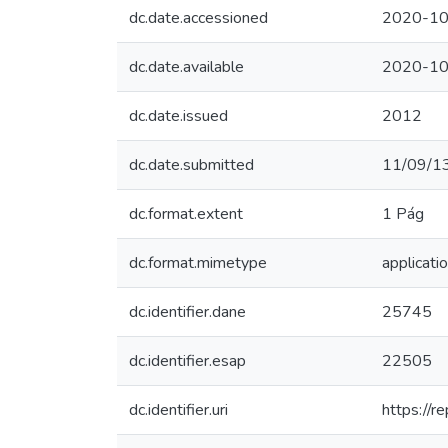
dc.date.accessioned
2020-10
dc.date.available
2020-10
dc.date.issued
2012
dc.date.submitted
11/09/1
dc.format.extent
1 Pág
dc.format.mimetype
applicati
dc.identifier.dane
25745
dc.identifier.esap
22505
dc.identifier.uri
https://