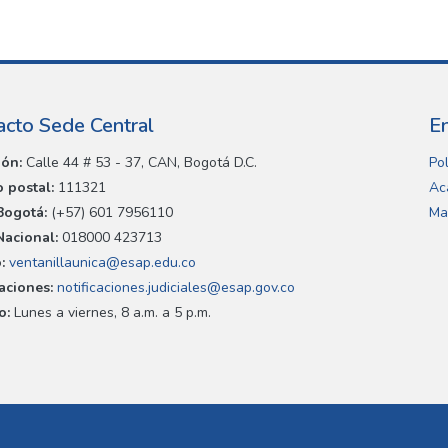
acto Sede Central
E
ión:
Calle 44 # 53 - 37, CAN, Bogotá D.C.
Pol
 postal:
111321
Ac
Bogotá:
(+57) 601 7956110
Ma
Nacional:
018000 423713
:
ventanillaunica@esap.edu.co
caciones:
notificaciones.judiciales@esap.gov.co
o:
Lunes a viernes, 8 a.m. a 5 p.m.