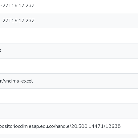
-27T15:17:23Z
-27T15:17:23Z
3
on/vnd.ms-excel
repositoriocdim.esap.edu.co/handle/20.500.14471/18638