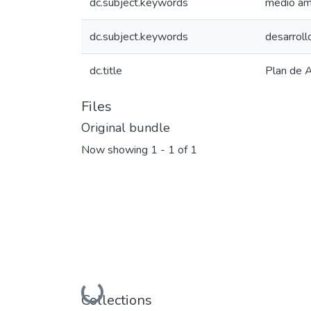
dc.subject.keywords
medio am
dc.subject.keywords
desarrollo
dc.title
Plan de 
Files
Original bundle
Now showing
1 - 1 of 1
Loading...
Collections