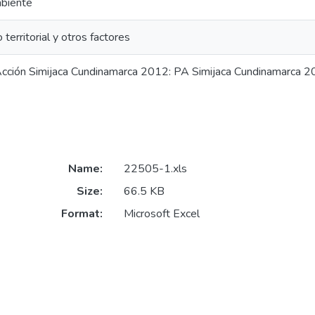
biente
 territorial y otros factores
Acción Simijaca Cundinamarca 2012: PA Simijaca Cundinamarca 
Name:
22505-1.xls
Size:
66.5 KB
Format:
Microsoft Excel