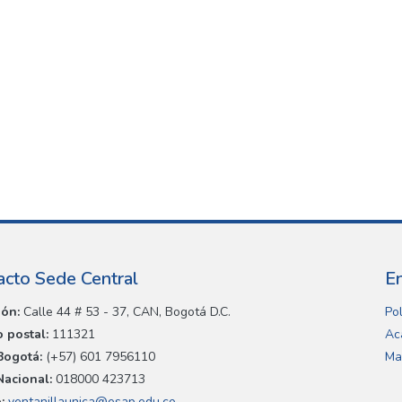
acto Sede Central
E
ión:
Calle 44 # 53 - 37, CAN, Bogotá D.C.
Pol
 postal:
111321
Ac
Bogotá:
(+57) 601 7956110
Ma
Nacional:
018000 423713
:
ventanillaunica@esap.edu.co