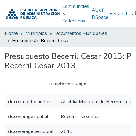
Communities
All of
&
Statistics
DSpace
Collections
Home
Municipios
Documentos Municipales
Presupuesto Becerril Cesar 2013: P Becerril Cesar 2013
Presupuesto Becerril Cesar 2013: P
Becerril Cesar 2013
Simple item page
dc.contributor.author
Alcaldía Municipal de Becerril Cesar
dc.coverage.spatial
Becerril - Colombia
dc.coverage.temporal
2013