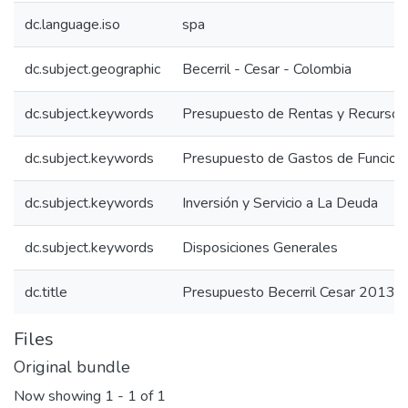
dc.language.iso
spa
dc.subject.geographic
Becerril - Cesar - Colombia
dc.subject.keywords
Presupuesto de Rentas y Recursos 
dc.subject.keywords
Presupuesto de Gastos de Funcion
dc.subject.keywords
Inversión y Servicio a La Deuda
dc.subject.keywords
Disposiciones Generales
dc.title
Presupuesto Becerril Cesar 2013: 
Files
Original bundle
Now showing
1 - 1 of 1