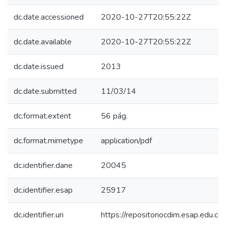
dc.date.accessioned
2020-10-27T20:55:22Z
dc.date.available
2020-10-27T20:55:22Z
dc.date.issued
2013
dc.date.submitted
11/03/14
dc.format.extent
56 pág.
dc.format.mimetype
application/pdf
dc.identifier.dane
20045
dc.identifier.esap
25917
dc.identifier.uri
https://repositoriocdim.esap.edu.