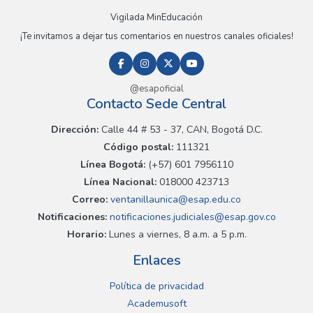
Vigilada MinEducación
¡Te invitamos a dejar tus comentarios en nuestros canales oficiales!
@esapoficial
Contacto Sede Central
Dirección:
Calle 44 # 53 - 37, CAN, Bogotá D.C.
Código postal:
111321
Línea Bogotá:
(+57) 601 7956110
Línea Nacional:
018000 423713
Correo:
ventanillaunica@esap.edu.co
Notificaciones:
notificaciones.judiciales@esap.gov.co
Horario:
Lunes a viernes, 8 a.m. a 5 p.m.
Enlaces
Política de privacidad
Academusoft