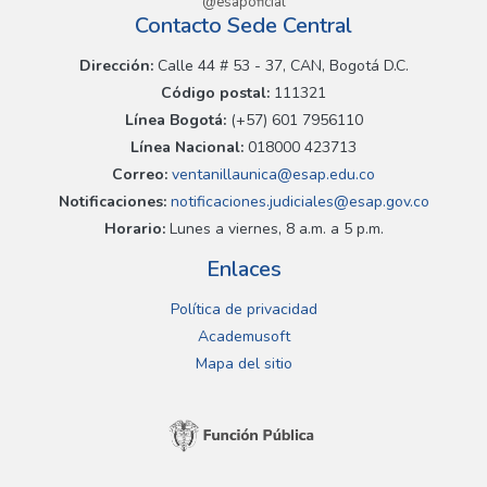
@esapoficial
Contacto Sede Central
Dirección:
Calle 44 # 53 - 37, CAN, Bogotá D.C.
Código postal:
111321
Línea Bogotá:
(+57) 601 7956110
Línea Nacional:
018000 423713
Correo:
ventanillaunica@esap.edu.co
Notificaciones:
notificaciones.judiciales@esap.gov.co
Horario:
Lunes a viernes, 8 a.m. a 5 p.m.
Enlaces
Política de privacidad
Academusoft
Mapa del sitio