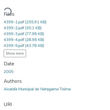
ading...
Files
4399-1.pdf
(255.91 KB)
4399-2.pdf
(30.1 KB)
4399-3.pdf
(77.98 KB)
4399-4.pdf
(28.98 KB)
4399-5.pdf
(43.78 KB)
Show more
Date
2005
Authors
Alcaldía Municipal de Natagaima Tolima
URI