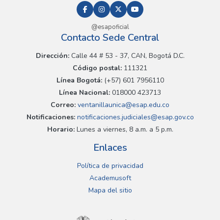
@esapoficial
Contacto Sede Central
Dirección:
Calle 44 # 53 - 37, CAN, Bogotá D.C.
Código postal:
111321
Línea Bogotá:
(+57) 601 7956110
Línea Nacional:
018000 423713
Correo:
ventanillaunica@esap.edu.co
Notificaciones:
notificaciones.judiciales@esap.gov.co
Horario:
Lunes a viernes, 8 a.m. a 5 p.m.
Enlaces
Política de privacidad
Academusoft
Mapa del sitio